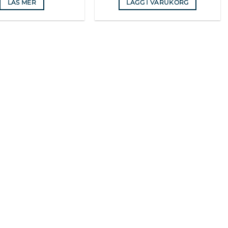
LÄS MER
LÄGG I VARUKORG