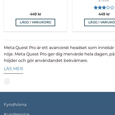
Betygsatt
449
kr
449
kr
3
av 5
LÄGG I VARUKORG
LÄGG I VARUK
Meta Quest Pro är ett avancerat headset som innebär 
nöje. Meta Quest Pro ger dig mervärde hela dagen, på 
höjder och gör användandet bekvämare.
LÄS MER
Fyndhörna
Kundservice