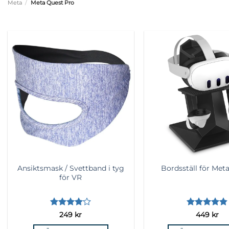
Meta
/
Meta Quest Pro
Lägg till i
önskelista
Ansiktsmask / Svettband i tyg
Bordsställ för Met
för VR
Betygsatt
Betygsatt
249
kr
449
kr
4
av 5
4.86
av 5