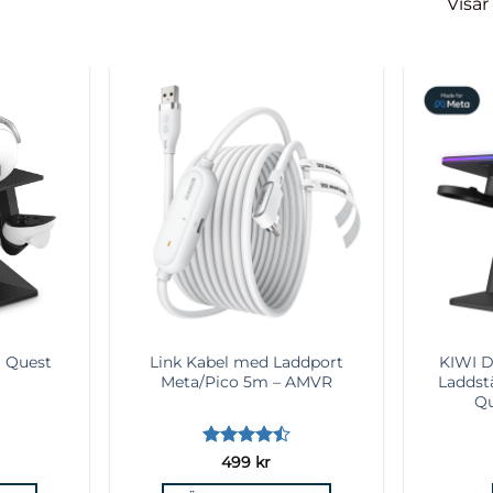
Visar 
Lägg till i
Lägg till i
önskelista
önskelista
Link Kabel med Laddport
KIWI D
a Quest
Meta/Pico 5m – AMVR
Laddst
Qu
Betygsatt
499
kr
4.5
av 5