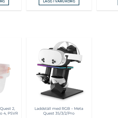
ORG
LÄGG I VARUKORG
Lägg till i
Lägg till i
önskelista
önskelista
Quest 2,
Laddställ med RGB – Meta
co 4, PSVR
Quest 3S/3/2/Pro