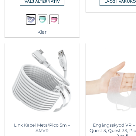
VÄLJ ALTERNATIV
LÄGG I VARUK
Den
här
produkten
har
Klar
flera
varianter.
De
olika
Lägg till i
alternativen
önskelista
kan
väljas
på
produktsidan
Link Kabel Meta/Pico 5m –
Engångsskydd VR – 
AMVR
Quest 3, Quest 3S, Pi
2 m.fl.