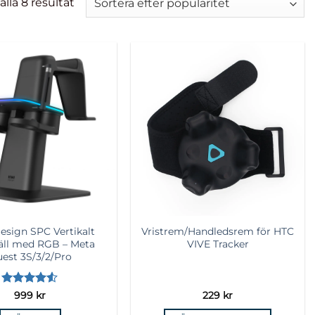
Sortera
alla 8 resultat
efter
popularitet
Lägg till i
Lägg till i
önskelista
önskelista
esign SPC Vertikalt
Vristrem/Handledsrem för HTC
äll med RGB – Meta
VIVE Tracker
est 3S/3/2/Pro
Betygsatt
999
kr
229
kr
4.5
av 5