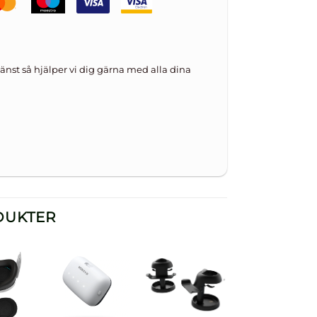
änst så hjälper vi dig gärna med alla dina
DUKTER
till i
Lägg till i
Lägg till i
elista
önskelista
önskelista