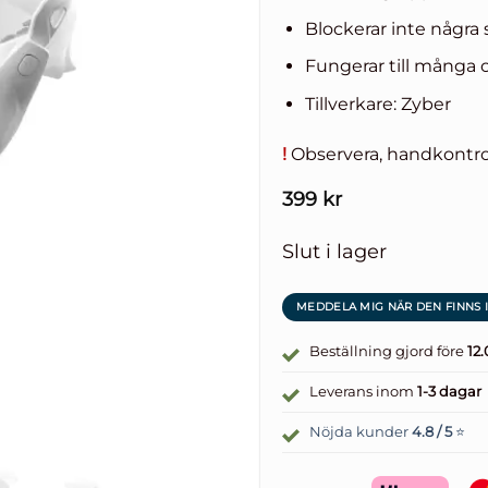
Blockerar inte några 
Fungerar till många o
Tillverkare: Zyber
!
Observera, handkontrol
399
kr
Slut i lager
Beställning gjord före
12
Leverans inom
1-3 dagar
Nöjda kunder
4.8 / 5
⭐