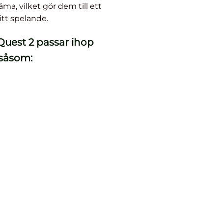
ma, vilket gör dem till ett
itt spelande.
Quest 2 passar ihop
 såsom: