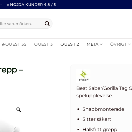
-
⭐
NÖJDA KUNDER 4,8 / 5
🔥QUEST 3S
QUEST 3
QUEST 2
META
ÖVRIGT
repp –
Beat Saber/Gorilla Tag 
spelupplevelse.
Snabbmonterade
Sitter säkert
Halkfritt grepp