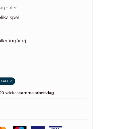
signaler
lika spel
ler ingår ej
.00
skickas
samma arbetsdag
.