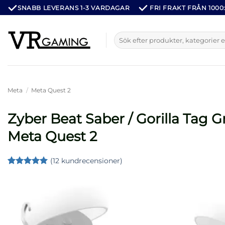
Hoppa
SNABB LEVERANS 1-3 VARDAGAR
FRI FRAKT FRÅN 1000:
till
innehåll
Sök
efter:
Meta
/
Meta Quest 2
Zyber Beat Saber / Gorilla Tag G
Meta Quest 2
(
12
kundrecensioner)
Betygsatt
12
5
av 5
baserat på
kundrecensioner