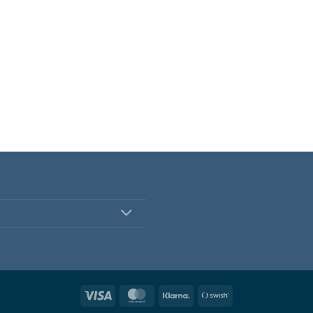
Visa
MasterCard
Klarna
Swish
(SE)