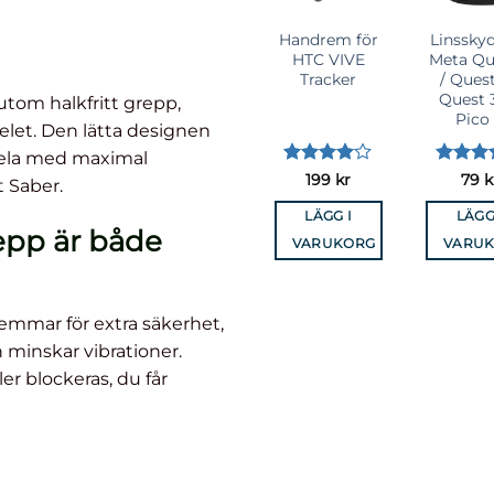
VR Facial
Engångsskydd
Handrem för
Linsskyd
terface –
VR – Quest 2,
HTC VIVE
Meta Qu
a Quest 2
Quest 3, Quest
Tracker
/ Quest
3S, Pico 4,
Quest 
utom halkfritt grepp,
PSVR 2 m.fl.
Pico
pelet. Den lätta designen
 spela med maximal
tygsatt
Betygsatt
Betygsatt
Betygsat
399
kr
449
kr
199
kr
79
k
t Saber.
36
av 5
3
av 5
4
av 5
4.35
av
LÄS MER
LÄGG I
LÄGG I
LÄGG
repp är både
VARUKORG
VARUKORG
VARU
mmar för extra säkerhet,
minskar vibrationer.
er blockeras, du får