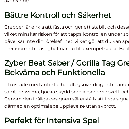
avgörande.
AMVR
Laddställ
AM
Bättre Kontroll och Säkerhet
Pingisrack
med RGB –
In
/Bordtennis
Meta Quest
Met
grepp – Meta
3S/3/2/Pro
Greppen är enkla att fästa och ger ett stabilt och dess
Quest 2
vilket minskar risken för att tappa kontrollen under s
påverkar inte din rörelsefrihet, vilket gör att du kan
Betygsatt
Be
349
kr
799
kr
precision och hastighet när du till exempel spelar Bea
4.53
av 5
4.
LÄS MER
LÄGG I
Zyber Beat Saber / Gorilla Tag G
VARUKORG
Bekväma och Funktionella
Utrustade med anti-slip handtagsöverdrag och handre
samt bekväma, tjocka skydd som absorberar svett och 
Genom den ihåliga designen säkerställs att inga signal
därmed en optimal spelupplevelse utan avbrott.
Perfekt för Intensiva Spel