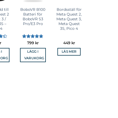
d till
BoboVR B100
Bordsställ för
est 2
Batteri för
Meta Quest 2,
 3 /
BoboVR S3
Meta Quest 3,
3S –
Pro/E3 Pro
Meta Quest
 4
3S, Pico 4
t
Betygsatt
r
799
kr
449
kr
 5
4.83
av 5
 I
LÄGG I
LÄS MER
KORG
VARUKORG