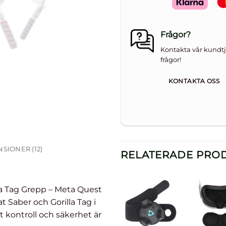
Frågor?
Kontakta vår kundtj
frågor!
KONTAKTA OSS
SIONER (12)
RELATERADE PRO
la Tag Grepp – Meta Quest
t Saber och Gorilla Tag i
Lägg till i
Lägg till i
Lägg till i
Lägg 
önskelista
önskelista
önskelista
önsk
 kontroll och säkerhet är