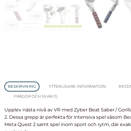
BESKRIVNING
YTTERLIGARE INFORMATION
RECEN
FRÅGOR OCH SVAR (1)
Upplev nästa nivå av VR med Zyber Beat Saber / Goril
2. Dessa grepp är perfekta för intensiva spel såsom Bea
Lägg till i
Lägg till i
önskelista
önskelista
Meta Quest 2 samt spel inom sport och rytm, där exakt