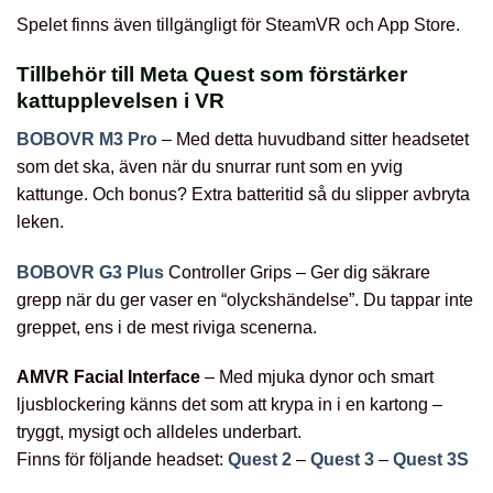
Spelet finns även tillgängligt för SteamVR och App Store.
Tillbehör till Meta Quest som förstärker
kattupplevelsen i VR
BOBOVR M3 Pro
– Med detta huvudband sitter headsetet
som det ska, även när du snurrar runt som en yvig
kattunge. Och bonus? Extra batteritid så du slipper avbryta
leken.
BOBOVR G3 Plus
Controller Grips – Ger dig säkrare
grepp när du ger vaser en “olyckshändelse”. Du tappar inte
greppet, ens i de mest riviga scenerna.
AMVR Facial Interface
– Med mjuka dynor och smart
ljusblockering känns det som att krypa in i en kartong –
tryggt, mysigt och alldeles underbart.
Finns för följande headset:
Quest 2
–
Quest 3
–
Quest 3S