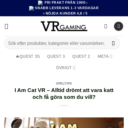
FRI FRAKT FRÅN 1000:-
Hoppa
SNABB LEVERANS 1-3 VARDAGAR
till
⭐
NÖJDA KUNDER 4,8 / 5
innehåll
Sök
efter:
🔥QUEST 3S
QUEST 3
QUEST 2
META
ÖVRIGT
SPELTIPS
I Am Cat VR – Alltid drömt att vara katt
och få göra som du vill?