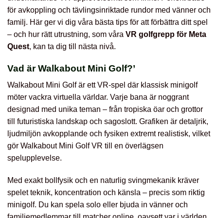
för avkoppling och tävlingsinriktade rundor med vänner och
familj. Här ger vi dig våra bästa tips för att förbättra ditt spel
– och hur rätt utrustning, som våra
VR golfgrepp för Meta
Quest
, kan ta dig till nästa nivå.
Vad är Walkabout Mini Golf?’
Walkabout Mini Golf är ett VR-spel där klassisk minigolf
möter vackra virtuella världar. Varje bana är noggrant
designad med unika teman – från tropiska öar och grottor
till futuristiska landskap och sagoslott. Grafiken är detaljrik,
ljudmiljön avkopplande och fysiken extremt realistisk, vilket
gör Walkabout Mini Golf VR till en överlägsen
spelupplevelse.
Med exakt bollfysik och en naturlig svingmekanik kräver
spelet teknik, koncentration och känsla – precis som riktig
minigolf. Du kan spela solo eller bjuda in vänner och
familjemedlemmar till matcher online, oavsett var i världen