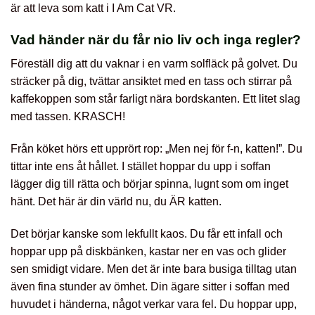
är att leva som katt i I Am Cat VR.
Vad händer när du får nio liv och inga regler?
Föreställ dig att du vaknar i en varm solfläck på golvet. Du
sträcker på dig, tvättar ansiktet med en tass och stirrar på
kaffekoppen som står farligt nära bordskanten. Ett litet slag
med tassen. KRASCH!
Från köket hörs ett upprört rop: „Men nej för f-n, katten!”. Du
tittar inte ens åt hållet. I stället hoppar du upp i soffan
lägger dig till rätta och börjar spinna, lugnt som om inget
hänt. Det här är din värld nu, du ÄR katten.
Det börjar kanske som lekfullt kaos. Du får ett infall och
hoppar upp på diskbänken, kastar ner en vas och glider
sen smidigt vidare. Men det är inte bara busiga tilltag utan
även fina stunder av ömhet. Din ägare sitter i soffan med
huvudet i händerna, något verkar vara fel. Du hoppar upp,