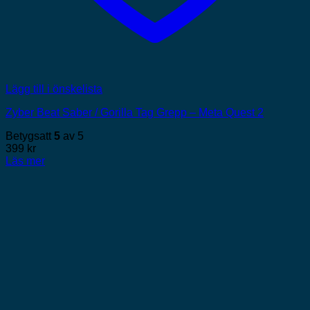
Lägg till i önskelista
Zyber Beat Saber / Gorilla Tag Grepp – Meta Quest 2
Betygsatt
5
av 5
399
kr
Läs mer