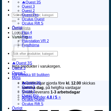
🔥Quest 3S
Quest 3
Quest 2
Sök
Quest Pro
efter:
Oculus Quest
Oculus Rift S
Övrigt
Önskelista
Pico 4
Logga in
Pimax
Varukorg
Playstation VR 2
Fyndhörna
Sök
efter:
🔥Quest 3S
Inga produkter i varukorgen.
Quest 3
Quest 2
Gå tillbaka till butiken
Meta
🔥Quest 3S
Beställningar gjorda före
kl. 12.00
skickas
Quest 3
samma dag
, på helgfria vardagar
Quest 2
Snabb leverans
1-3 arbetsdagar
Quest Pro
Nöjda kunder
4.8 / 5
⭐
Oculus Quest
V
Oculus Rift S
Övrigt