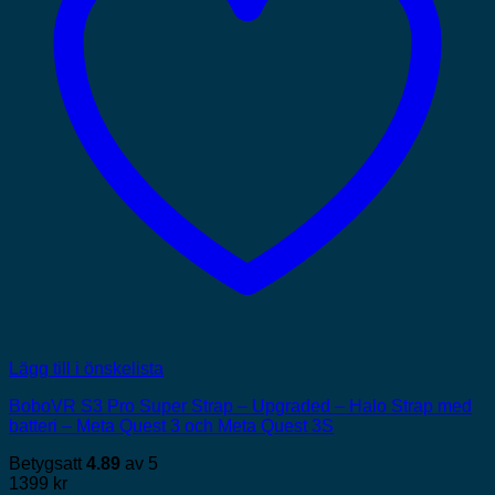
Lägg till i önskelista
BoboVR S3 Pro Super Strap – Upgraded – Halo Strap med
batteri – Meta Quest 3 och Meta Quest 3S
Betygsatt
4.89
av 5
1399
kr