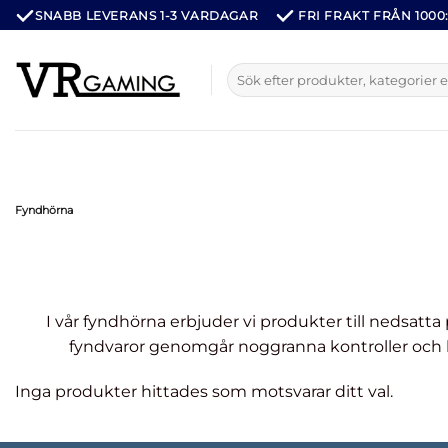
Hoppa
SNABB LEVERANS 1-3 VARDAGAR
FRI FRAKT FRÅN 1000:
till
innehåll
Sök
efter:
Fyndhörna
I vår fyndhörna erbjuder vi produkter till nedsatta
fyndvaror genomgår noggranna kontroller och ha
Inga produkter hittades som motsvarar ditt val.