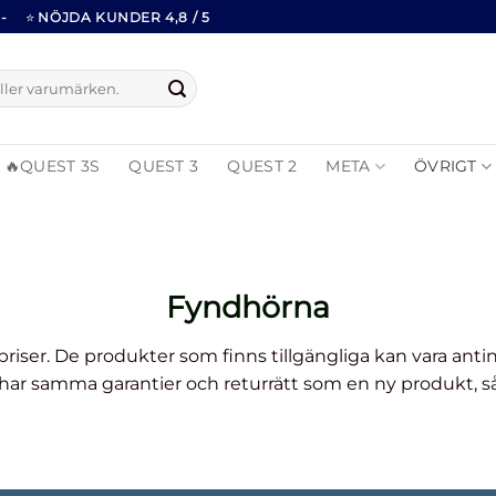
-
⭐
NÖJDA KUNDER 4,8 / 5
🔥QUEST 3S
QUEST 3
QUEST 2
META
ÖVRIGT
Fyndhörna
 priser. De produkter som finns tillgängliga kan vara anti
r samma garantier och returrätt som en ny produkt, så 