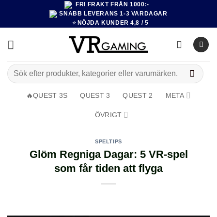
FRI FRAKT FRÅN 1000:-
Hoppa
SNABB LEVERANS 1-3 VARDAGAR
till
⭐
NÖJDA KUNDER 4,8 / 5
innehåll
Sök
efter:
🔥QUEST 3S
QUEST 3
QUEST 2
META
ÖVRIGT
SPELTIPS
Glöm Regniga Dagar: 5 VR-spel
som får tiden att flyga