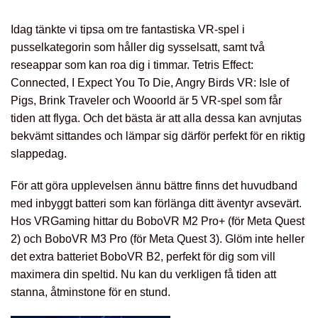
Idag tänkte vi tipsa om tre fantastiska VR-spel i
pusselkategorin som håller dig sysselsatt, samt två
reseappar som kan roa dig i timmar. Tetris Effect:
Connected, I Expect You To Die, Angry Birds VR: Isle of
Pigs, Brink Traveler och Wooorld är 5 VR-spel som får
tiden att flyga. Och det bästa är att alla dessa kan avnjutas
bekvämt sittandes och lämpar sig därför perfekt för en riktig
slappedag.
För att göra upplevelsen ännu bättre finns det huvudband
med inbyggt batteri som kan förlänga ditt äventyr avsevärt.
Hos VRGaming hittar du BoboVR M2 Pro+ (för Meta Quest
2) och BoboVR M3 Pro (för Meta Quest 3). Glöm inte heller
det extra batteriet BoboVR B2, perfekt för dig som vill
maximera din speltid. Nu kan du verkligen få tiden att
stanna, åtminstone för en stund.