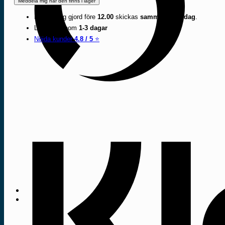
Beställning gjord före
12.00
skickas
samma arbetsdag
.
Leverans inom
1-3 dagar
Nöjda kunder
4.8 / 5
⭐