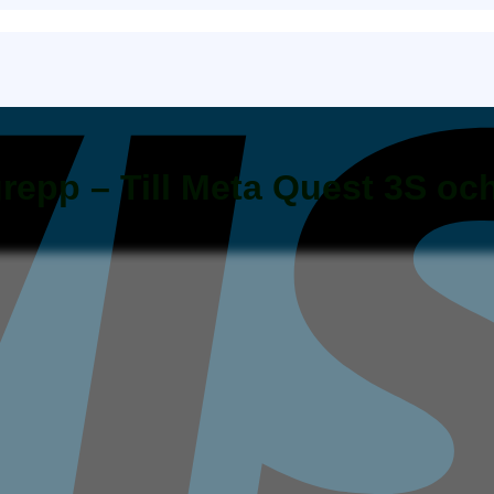
epp – Till Meta Quest 3S oc