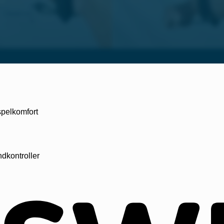
spelkomfort
dkontroller