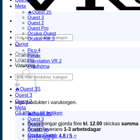
Meta
🔥Quest 3S
Quest 3
Quest 2
Quest Pro
Oculus Quest
Sök
Oculus Rift S
efter:
Övrigt
Pico 4
Önskelista
Pimax
Logga in
Playstation VR 2
Varukorg
Fyndhörna
Sök
efter:
🔥Quest 3S
Quest 3
Quest 2
Inga produkter i varukorgen.
Meta
Gå tillbaka till butiken
🔥Quest 3S
Quest 3
Beställningar gjorda före
kl. 12.00
skickas
samma 
Quest 2
Snabb leverans
1-3 arbetsdagar
Quest Pro
Oculus Quest
Nöjda kunder
4.8 / 5
⭐