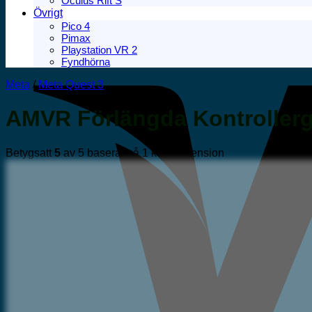
Oculus Rift S
Övrigt
Pico 4
Pimax
Playstation VR 2
Fyndhörna
Meta
/
Meta Quest 3
AMVR Förlängda Kontrollergr
Betygsatt
5
av 5 baserat på
1
kundrecension