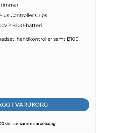
3 timmar
us Controller Grips
oVR B100-batteri
headset, handkontroller samt B100
ock till Meta Quest 3 mängd
ÄGG I VARUKORG
.00
skickas
samma arbetsdag
.