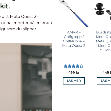
kit.
Lägg till i
Lägg till i
Lägg till i
Lägg 
önskelista
önskelista
önskelista
önsk
ditt Meta Quest 3-
la dina enheter på en enda
igt som du slipper
AMVR
AMVR –
AMVR –
Bordsstä
stolgrepp
Glasögonskydd
Golfgrepp /
Meta Que
a Quest 2
– Meta Quest
Golfklubba –
Meta Que
3S, Meta Quest
Meta Quest 2
Meta Q
2 m.fl
3S, Pi
tygsatt
Betygsatt
Betygsatt
399
kr
199
kr
499
kr
449
75
av 5
4.1
av 5
4.36
av 5
LÄS MER
VÄLJ
LÄS MER
LÄS M
ALTERNATIV
Den
här
produkten
har