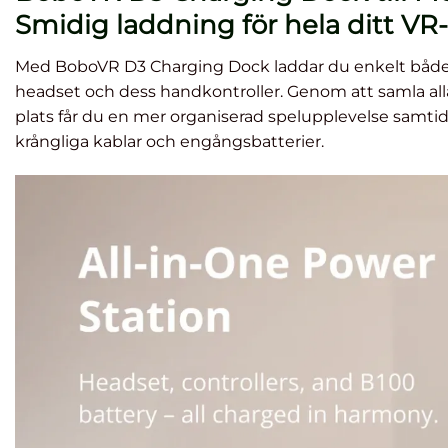
Smidig laddning för hela ditt VR-
Lägg till i
Lägg till i
önskelista
önskelista
Med BoboVR D3 Charging Dock laddar du enkelt både 
headset och dess handkontroller. Genom att samla al
plats får du en mer organiserad spelupplevelse samtid
BoboVR B2
Skydd i
krångliga kablar och engångsbatterier.
Batteri till
silikon för
Pi
BoboVR M2
Meta Quest 3
Met
Pro (Quest 2)
Headset
/ M3 Pro
(Quest
3/Quest 3S)
Betygsatt
Betygsatt
Be
499
kr
149
kr
4.5
av 5
4.29
av 5
4.
LÄS MER
VÄLJ
ALTERNATIV
Den
här
produkten
har