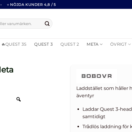
-
⭐
NÖJDA KUNDER 4,8 / 5
🔥QUEST 3S
QUEST 3
QUEST 2
META
ÖVRIGT
Meta
Laddstället som håller 
äventyr
Laddar Quest 3-heads
samtidigt
Trådlös laddning för 