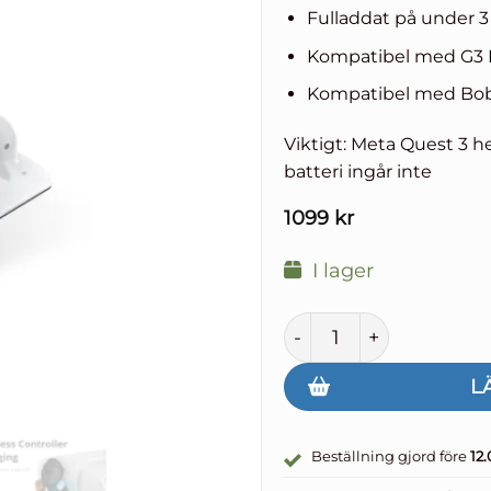
Fulladdat på under 
Kompatibel med G3 Pl
Kompatibel med Bob
Viktigt: Meta Quest 3 
batteri ingår inte
1099
kr
I lager
BoboVR D3 Charging D
L
Beställning gjord före
12