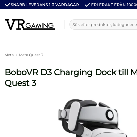
Hoppa
SNABB LEVERANS 1-3 VARDAGAR
FRI FRAKT FRÅN 1000:
till
innehåll
Sök
efter:
Meta
/
Meta Quest 3
BoboVR D3 Charging Dock till 
Quest 3