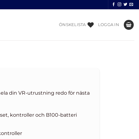
ÖNSKELISTA
LOGGA IN
hela din VR-utrustning redo för nästa
et, kontroller och B100-batteri
kontroller