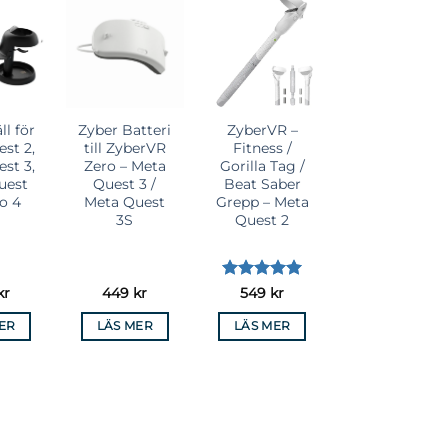
till i
Lägg till i
Lägg till i
elista
önskelista
önskelista
ll för
Zyber Batteri
ZyberVR –
st 2,
till ZyberVR
Fitness /
st 3,
Zero – Meta
Gorilla Tag /
uest
Quest 3 /
Beat Saber
co 4
Meta Quest
Grepp – Meta
3S
Quest 2
Betygsatt
5
kr
449
kr
549
kr
av 5
ER
LÄS MER
LÄS MER