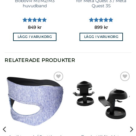
BoboVR M1/M2/M3
för Meta Quest 3 / Meta
huvudband
Quest 3S
Betygsatt
5
Betygsatt
849
kr
899
kr
av 5
4.73
av 5
LÄGG I VARUKORG
LÄGG I VARUKORG
RELATERADE PRODUKTER
Lägg till i
Lägg till i
önskelista
önskelista