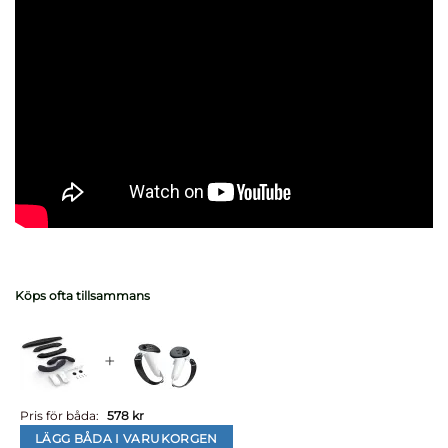
Köps ofta tillsammans
+
Pris för båda:
578
kr
LÄGG BÅDA I VARUKORGEN