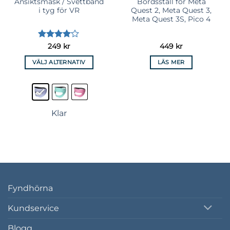
Ansiktsmask / Svettband
Bordsställ för Meta
i tyg för VR
Quest 2, Meta Quest 3,
Meta Quest 3S, Pico 4
Betygsatt
249
kr
449
kr
4
av 5
VÄLJ ALTERNATIV
LÄS MER
Den
här
produkten
har
Klar
flera
varianter.
De
olika
alternativen
kan
väljas
Fyndhörna
på
produktsidan
Kundservice
Blogg