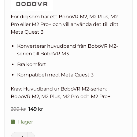
För dig som har ett BoboVR M2, M2 Plus, M2
Pro eller M2 Pro+ och vill använda det till ditt
Meta Quest 3
Konverterar huvudband från BoboVR M2-
serien till BoboVR M3
Bra komfort
Kompatibel med: Meta Quest 3
Krav: Huvudband ur BoboVR M2-serien:
BoboVR M2, M2 Plus, M2 Pro och M2 Pro+
Det
Det
399
kr
149
kr
ursprungliga
nuvarande
priset
priset
I lager
var:
är:
399 kr.
149 kr.
BoboVR Retrofit Kit M2 till M3 för Meta Quest 3 mängd