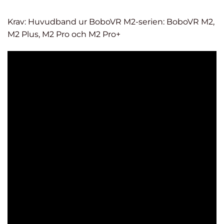
Krav: Huvudband ur BoboVR M2-serien: BoboVR M2,
M2 Plus, M2 Pro och M2 Pro+