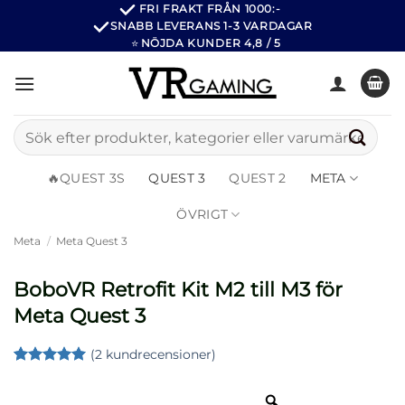
Hoppa
FRI FRAKT FRÅN 1000:-
SNABB LEVERANS 1-3 VARDAGAR
till
⭐
NÖJDA KUNDER 4,8 / 5
innehåll
Sök
efter:
🔥QUEST 3S
QUEST 3
QUEST 2
META
ÖVRIGT
Meta
/
Meta Quest 3
BoboVR Retrofit Kit M2 till M3 för
Meta Quest 3
(
2
kundrecensioner)
Betygsatt
2
5
av 5
baserat på