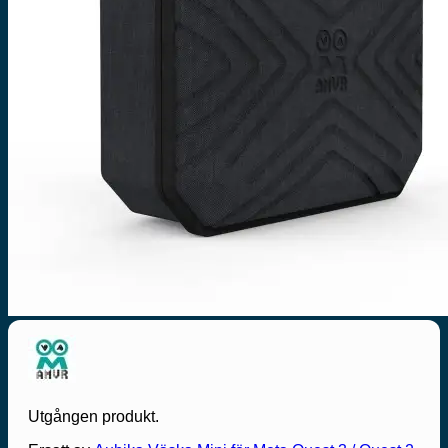
S
(
Utgången produkt.