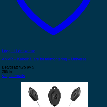
Lägg till i önskelista
AMVR – Kabelhållare för takmontering – Universell
Betygsatt
4.75
av 5
299
kr
Välj alternativ
Den
här
produkten
har
flera
varianter.
De