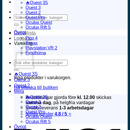
🔥Quest 3S
Quest 3
Quest 2
Sök
Quest Pro
efter:
Oculus Quest
Oculus Rift S
Övrigt
Önskelista
Pico 4
Logga in
Pimax
Varukorg
Playstation VR 2
Fyndhörna
Sök
efter:
🔥Quest 3S
Inga produkter i varukorgen.
Quest 3
Quest 2
Gå tillbaka till butiken
Meta
🔥Quest 3S
Beställningar gjorda före
kl. 12.00
skickas
Quest 3
samma dag
, på helgfria vardagar
Quest 2
Snabb leverans
1-3 arbetsdagar
Quest Pro
Nöjda kunder
4.8 / 5
⭐
Oculus Quest
V
Oculus Rift S
Övrigt