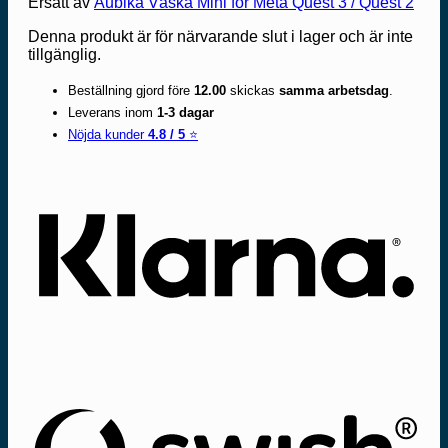
Ersatt av
Aubika Väska Mini för Meta Quest 3 / Quest 2
Denna produkt är för närvarande slut i lager och är inte
tillgänglig.
Beställning gjord före
12.00
skickas
samma arbetsdag
.
Leverans inom
1-3 dagar
Nöjda kunder
4.8 / 5
⭐
Kla
Swi
(SE