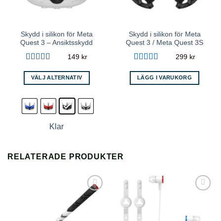
Skydd i silikon för Meta
Skydd i silikon för Meta
Quest 3 – Ansiktsskydd
Quest 3 / Meta Quest 3S
149
kr
299
kr
Betygsatt
Betygsatt
5
4.56
av 5
av 5
VÄLJ ALTERNATIV
LÄGG I VARUKORG
Den
här
produkten
har
Klar
flera
varianter.
De
RELATERADE PRODUKTER
olika
alternativen
kan
väljas
Lägg till i
Lägg till i
på
önskelista
önskelista
produktsidan