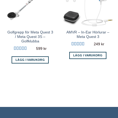
Golfgrepp för Meta Quest 3
AMVR – In-Ear Hörlurar –
/ Meta Quest 3S –
Meta Quest 3
Golfklubba
249
kr
599
kr
Betygsatt
4
av 5
Betygsatt
LÄGG I VARUKORG
3.71
av 5
LÄGG I VARUKORG