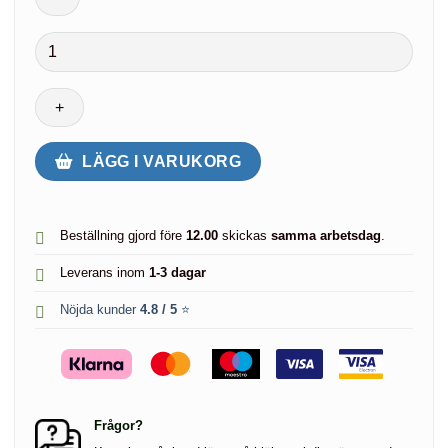
Skydd
i
silikon
för
Meta
Quest
LÄGG I VARUKORG
3
Headset
mängd
Beställning gjord före
12.00
skickas
samma arbetsdag
.
Leverans inom
1-3 dagar
Nöjda kunder
4.8 / 5
⭐
Frågor?