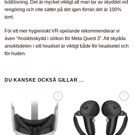
tvållösning. Det är mycket viktigt att man tar av skyddet vid
rengöring och inte sätter på det igen förrän det är 100%
torrt.
För ett mer hygieniskt VR-spelande rekommenderar vi
även “Ansiktsskydd i silikon för Meta Quest 3”
. Att skydda
ansiktsdelen i sitt headset är viktigt både för headsetet och
för huden.
DU KANSKE OCKSÅ GILLAR …
Lägg till i
Lägg till i
önskelista
önskelista