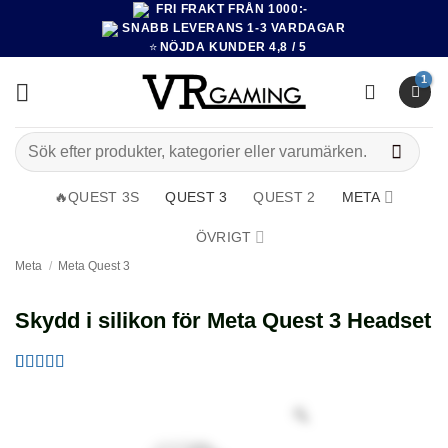
FRI FRAKT FRÅN 1000:-
Hoppa
SNABB LEVERANS 1-3 VARDAGAR
till
⭐
NÖJDA KUNDER 4,8 / 5
innehåll
Sök
efter:
🔥QUEST 3S
QUEST 3
QUEST 2
META
ÖVRIGT
Meta
/
Meta Quest 3
Skydd i silikon för Meta Quest 3 Headset
Betygsatt
7
4.29
av 5
baserat på
kundrecensioner