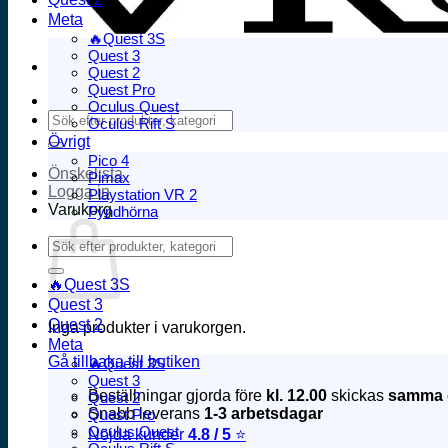
Meta
🔥Quest 3S
Quest 3
Quest 2
Quest Pro
Oculus Quest
Sök
Oculus Rift S
efter:
Övrigt
Pico 4
Önskelista
Pimax
Logga in
Playstation VR 2
Varukorg
Fyndhörna
Sök
efter:
🔥Quest 3S
Quest 3
Quest 2
Inga produkter i varukorgen.
Meta
Gå tillbaka till butiken
🔥Quest 3S
Quest 3
Beställningar gjorda före
kl. 12.00
skickas
samma 
Quest 2
Snabb leverans
1-3 arbetsdagar
Quest Pro
Oculus Quest
Nöjda kunder
4.8 / 5
⭐