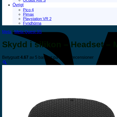
Oculus Rift S
Övrigt
Pico 4
Pimax
Playstation VR 2
Fyndhörna
Meta
/
Meta Quest 3S
Skydd i silikon – Headset –
Betygsatt
4.67
av 5 baserat på
3
kundrecensioner