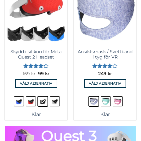
önskelista
önskelista
Skydd i silikon för Meta
Ansiktsmask / Svettband
Quest 2 Headset
i tyg för VR
Betygsatt
Det
Det
Betygsatt
169
kr
99
kr
249
kr
ursprungliga
nuvarande
4.17
av 5
4
av 5
priset
priset
VÄLJ ALTERNATIV
VÄLJ ALTERNATIV
var:
är:
169 kr.
99 kr.
Den
Den
här
här
produkten
produkten
har
har
Klar
Klar
flera
flera
varianter.
varianter.
Quest 3
De
De
olika
olika