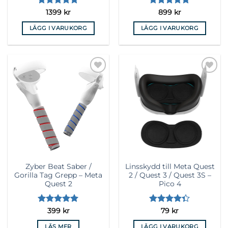
Betygsatt
Betygsatt
1399
kr
899
kr
4.89
av 5
4.73
av 5
LÄGG I VARUKORG
LÄGG I VARUKORG
Lägg till i
Lägg till i
önskelista
önskelista
Zyber Beat Saber /
Linsskydd till Meta Quest
Gorilla Tag Grepp – Meta
2 / Quest 3 / Quest 3S –
Quest 2
Pico 4
Betygsatt
5
Betygsatt
399
kr
79
kr
av 5
4.35
av 5
LÄS MER
LÄGG I VARUKORG