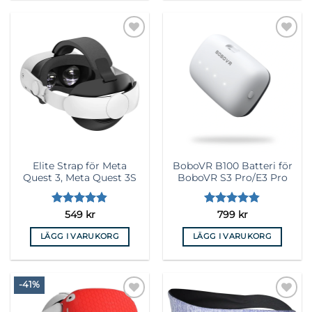
Lägg till i
Lägg till i
önskelista
önskelista
Elite Strap för Meta
BoboVR B100 Batteri för
Quest 3, Meta Quest 3S
BoboVR S3 Pro/E3 Pro
Betygsatt
Betygsatt
549
kr
799
kr
4.83
av 5
4.83
av 5
LÄGG I VARUKORG
LÄGG I VARUKORG
-41%
Lägg till i
Lägg till i