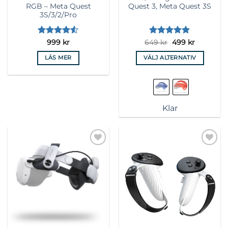
RGB – Meta Quest
Quest 3, Meta Quest 3S
3S/3/2/Pro
Betygsatt
Betygsatt
Det
5
Det
999
kr
649
kr
499
kr
ursprungliga
nuvarand
4.5
av 5
av 5
priset
priset
LÄS MER
VÄLJ ALTERNATIV
var:
är:
649 kr.
499 kr.
Den
här
produkten
har
Klar
flera
varianter.
De
olika
Lägg till i
Lägg till i
alternativen
önskelista
önskelista
kan
väljas
på
produktsidan