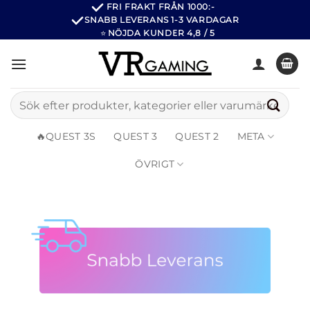
Hoppa
FRI FRAKT FRÅN 1000:-
SNABB LEVERANS 1-3 VARDAGAR
till
⭐
NÖJDA KUNDER 4,8 / 5
innehåll
Sök
efter:
🔥QUEST 3S
QUEST 3
QUEST 2
META
ÖVRIGT