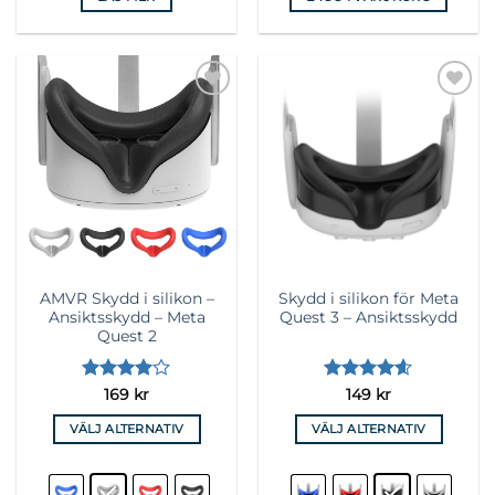
Lägg till i
Lägg till i
önskelista
önskelista
AMVR Skydd i silikon –
Skydd i silikon för Meta
Ansiktsskydd – Meta
Quest 3 – Ansiktsskydd
Quest 2
Betygsatt
Betygsatt
169
kr
149
kr
3.95
av
4.56
av 5
5
VÄLJ ALTERNATIV
VÄLJ ALTERNATIV
Den
Den
här
här