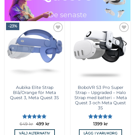
alternativen
alternativen
kan
kan
De senaste
väljas
väljas
på
på
tillbehören
-23%
produktsidan
produktsidan
Lägg till i
Lägg till i
önskelista
önskelista
Aubika Elite Strap
BoboVR S3 Pro Super
Blå/Orange för Meta
Strap – Upgraded – Halo
Quest 3, Meta Quest 3S
Strap med batteri – Meta
Quest 3 och Meta Quest
3S
Betygsatt
Det
5
Det
Betygsatt
649
kr
499
kr
1399
kr
ursprungliga
nuvarande
av 5
4.89
av 5
priset
priset
VÄLJ ALTERNATIV
LÄGG I VARUKORG