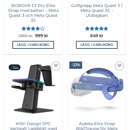
BOBOVR E3 Pro Elite
Golfgrepp Meta Quest 3 /
Strap med batteri – Meta
Meta Quest 3S –
Quest 3 och Meta Quest
Utdragbart
3S
Betygsatt
Det
Det
Betygsatt
1399
kr
999
kr
649
kr
ursprungliga
nuvarande
4.17
av 5
4.71
av 5
priset
priset
LÄGG I VARUKORG
LÄGG I VARUKORG
var:
är:
1399 kr.
999 kr.
-23%
Lägg till i
Lägg till i
önskelista
önskelista
KIWI Design SPC
Aubika Elite Strap
Vertikalt Laddställ med
Blå/Orange för Meta