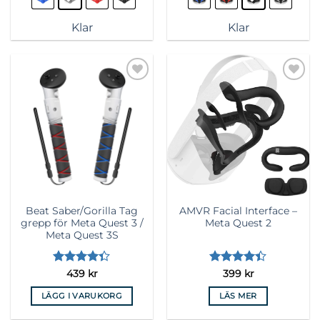
produkten
produkten
har
har
Klar
Klar
flera
flera
varianter.
varianter.
De
De
olika
olika
Lägg till i
Lägg till i
alternativen
alternativen
önskelista
önskelista
kan
kan
väljas
väljas
på
på
produktsidan
produktsidan
Beat Saber/Gorilla Tag
AMVR Facial Interface –
grepp för Meta Quest 3 /
Meta Quest 2
Meta Quest 3S
Betygsatt
Betygsatt
439
kr
399
kr
4.33
av 5
4.36
av 5
LÄGG I VARUKORG
LÄS MER